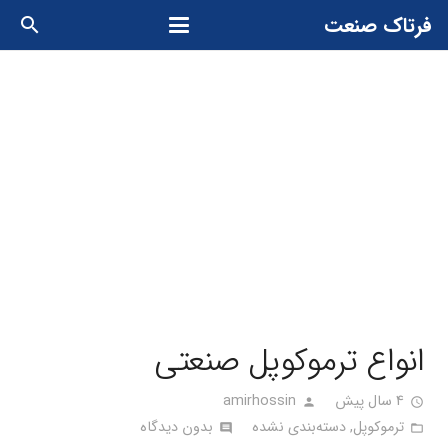
فرتاک صنعت
search
انواع ترموکوپل صنعتی
4 سال پیش
amirhossin
person
access_time
ترموکوپل
,
دسته‌بندی نشده
بدون دیدگاه
comment
folder_open