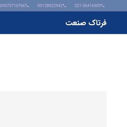
09373710766
09128922942
021-36416909
phone
phone
phone
فرتاک صنعت