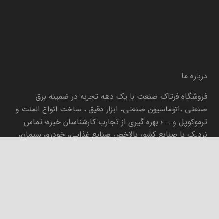
درباره ما
فروشگاه فرتاک صنعت با یک دهه تجربه در ضمینه برق
صنعتی ،اتوماسیون صنعتی، ابزار دقیق ، ساخت انواع المنت و
ترموکوپل و … ؛ بهره گیری از تجارب کارشناسان خبره؛ تماس
نزدیک با صنایع کشور بالاخص صنایع غذایی، خودرو، سیمان،
فولاد ، نفت و گاز ، تمام تلاش خود را صرف شناخت عمیق
نیازها ، مسائل و مشکلات صنایع کشور و تامین آنها در حوزه
صنعتی کرده است.